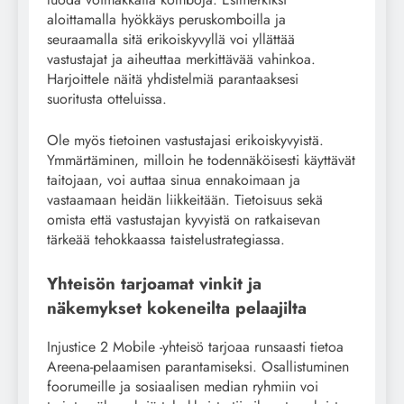
aloittamalla hyökkäys peruskomboilla ja
seuraamalla sitä erikoiskyvyllä voi yllättää
vastustajat ja aiheuttaa merkittävää vahinkoa.
Harjoittele näitä yhdistelmiä parantaaksesi
suoritusta otteluissa.
Ole myös tietoinen vastustajasi erikoiskyvyistä.
Ymmärtäminen, milloin he todennäköisesti käyttävät
taitojaan, voi auttaa sinua ennakoimaan ja
vastaamaan heidän liikkeitään. Tietoisuus sekä
omista että vastustajan kyvyistä on ratkaisevan
tärkeää tehokkaassa taistelustrategiassa.
Yhteisön tarjoamat vinkit ja
näkemykset kokeneilta pelaajilta
Injustice 2 Mobile -yhteisö tarjoaa runsaasti tietoa
Areena-pelaamisen parantamiseksi. Osallistuminen
foorumeille ja sosiaalisen median ryhmiin voi