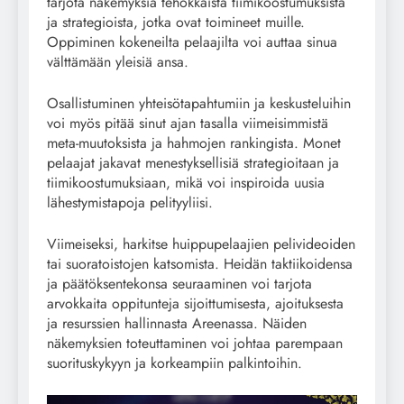
tarjota näkemyksiä tehokkaista tiimikoostumuksista
ja strategioista, jotka ovat toimineet muille.
Oppiminen kokeneilta pelaajilta voi auttaa sinua
välttämään yleisiä ansa.
Osallistuminen yhteisötapahtumiin ja keskusteluihin
voi myös pitää sinut ajan tasalla viimeisimmistä
meta-muutoksista ja hahmojen rankingista. Monet
pelaajat jakavat menestyksellisiä strategioitaan ja
tiimikoostumuksiaan, mikä voi inspiroida uusia
lähestymistapoja pelityyliisi.
Viimeiseksi, harkitse huippupelaajien pelivideoiden
tai suoratoistojen katsomista. Heidän taktiikoidensa
ja päätöksentekonsa seuraaminen voi tarjota
arvokkaita oppitunteja sijoittumisesta, ajoituksesta
ja resurssien hallinnasta Areenassa. Näiden
näkemyksien toteuttaminen voi johtaa parempaan
suorituskykyyn ja korkeampiin palkintoihin.