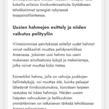
kokeilla erilaisia tiimikombinaatioita löytääkseen
tehokkaimmat synergiat nykyisessä
tasapainotilanteessa.
Uusien hahmojen esittely ja niiden
vaikutus pelityyliin
Viimeisimmissä päivityksissä esitellyt uudet hahmot
voivat radikaalisti muuttaa pelidynamiikkaa
Areenassa. Jokainen uusi hahmo tuo usein
mukanaan ainutlaatuisia kykyjä ja mekanismeja,
jotka voivat muuttaa koko metaa.
Esimerkiksi hahmo, jolla on vahvoja joukkojen
hallintakykyjä, voi muuttaa sitä, kuinka pelaajat
lähestyvät tiimikoostumuksia, korostaen tarpeen
vastustaa tai tukea hahmoja. Näiden uusien
lisäysten vahvuuksien ja heikkouksien
ymmärtäminen on ratkaisevan tärkeää tehokkaassa
Areena-pelaamisessa.