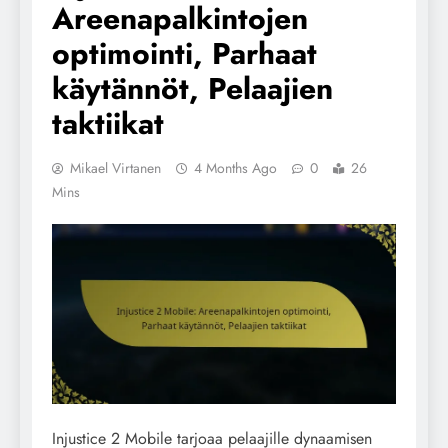
Areenapalkintojen
optimointi, Parhaat
käytännöt, Pelaajien
taktiikat
Mikael Virtanen
4 Months Ago
0
26
Mins
Injustice 2 Mobile tarjoaa pelaajille dynaamisen