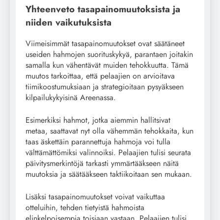
Yhteenveto tasapainomuutoksista ja
niiden vaikutuksista
Viimeisimmät tasapainomuutokset ovat säätäneet
useiden hahmojen suorituskykyä, parantaen joitakin
samalla kun vähentävät muiden tehokkuutta. Tämä
muutos tarkoittaa, että pelaajien on arvioitava
tiimikoostumuksiaan ja strategioitaan pysyäkseen
kilpailukykyisinä Areenassa.
Esimerkiksi hahmot, jotka aiemmin hallitsivat
metaa, saattavat nyt olla vähemmän tehokkaita, kun
taas äskettäin parannettuja hahmoja voi tulla
välttämättömiksi valinnoiksi. Pelaajien tulisi seurata
päivitysmerkintöjä tarkasti ymmärtääkseen näitä
muutoksia ja säätääkseen taktiikoitaan sen mukaan.
Lisäksi tasapainomuutokset voivat vaikuttaa
otteluihin, tehden tietyistä hahmoista
elinkelpoisempia toisiaan vastaan. Pelaajien tulisi