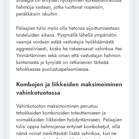
strategia on erityisen hyödyllinen korkeavahinkoisia
hahmoja vastaan, jotka luottavat nopeisiin,
peräkkäisiin iskuihin.
Pelaajien tulisi myös olla tietoisia sijoittumisestaan
taisteluiden aikana. Pysymällä lähellä ympäristön
vaaroja voidaan estää vastustajia hyökkäämästä
aggressiivisesti, koska he riskeeraavat vahinkoa itse.
Ymmärtäminen sekä oman että vastustajan hahmon
kantamasta ja kyvyistä on ratkaisevan tärkeää
tehokkaassa puolustuspelaamisessa.
Kombojen ja liikkeiden maksimoiminen
vahinkotuotossa
Vahinkotuoton maksimoiminen perustuu
tehokkaiden kombinoiden toteuttamiseen ja
voimakkaiden liikkeiden hyödyntämiseen. Pelaajien
tulisi oppia hahmojensa erityiset komboketjut, sillä
nämä voivat merkittävästi lisätä vahinkoa, kun ne