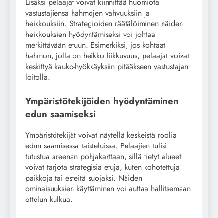
Lisäksi pelaajat voivat kiinnittää huomiota
vastustajiensa hahmojen vahvuuksiin ja
heikkouksiin. Strategioiden räätälöiminen näiden
heikkouksien hyödyntämiseksi voi johtaa
merkittävään etuun. Esimerkiksi, jos kohtaat
hahmon, jolla on heikko liikkuvuus, pelaajat voivat
keskittyä kauko-hyökkäyksiin pitääkseen vastustajan
loitolla.
Ympäristötekijöiden hyödyntäminen
edun saamiseksi
Ympäristötekijät voivat näytellä keskeistä roolia
edun saamisessa taisteluissa. Pelaajien tulisi
tutustua areenan pohjakarttaan, sillä tietyt alueet
voivat tarjota strategisia etuja, kuten kohotettuja
paikkoja tai esteitä suojaksi. Näiden
ominaisuuksien käyttäminen voi auttaa hallitsemaan
ottelun kulkua.