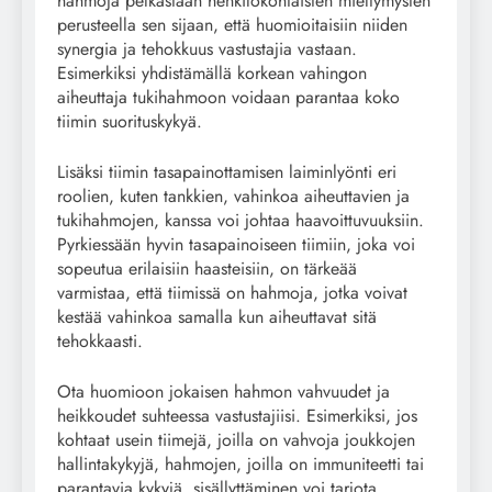
hahmoja pelkästään henkilökohtaisten mieltymysten
perusteella sen sijaan, että huomioitaisiin niiden
synergia ja tehokkuus vastustajia vastaan.
Esimerkiksi yhdistämällä korkean vahingon
aiheuttaja tukihahmoon voidaan parantaa koko
tiimin suorituskykyä.
Lisäksi tiimin tasapainottamisen laiminlyönti eri
roolien, kuten tankkien, vahinkoa aiheuttavien ja
tukihahmojen, kanssa voi johtaa haavoittuvuuksiin.
Pyrkiessään hyvin tasapainoiseen tiimiin, joka voi
sopeutua erilaisiin haasteisiin, on tärkeää
varmistaa, että tiimissä on hahmoja, jotka voivat
kestää vahinkoa samalla kun aiheuttavat sitä
tehokkaasti.
Ota huomioon jokaisen hahmon vahvuudet ja
heikkoudet suhteessa vastustajiisi. Esimerkiksi, jos
kohtaat usein tiimejä, joilla on vahvoja joukkojen
hallintakykyjä, hahmojen, joilla on immuniteetti tai
parantavia kykyjä, sisällyttäminen voi tarjota