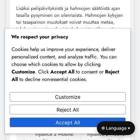
Lisäksi pelipäivityksistä ja hahmojen säätöistä ajan
tasalla pysyminen on olennaista. Hahmojen kykyjen
tai tasapainon muutokset voivat muuttaa metaa,
tehden aiemmin vahvoista hahmoista vähemmän
tehokkaita. Yhteisön keskustelujen säännöllinen
We respect your privacy
tarkastelu voi pitää sinut ajan tasalla näistä
Cookies help us improve your experience, deliver
muutoksista ja auttaa sinua sopeuttamaan
strategiaasi sen mukaan.
personalized content, and analyze traffic. You can
choose which cookies to allow by clicking
Viimeiseksi, harkitse osallistumista
Customize
. Click
Accept All
to consent or
Reject
yhteisötapahtumiin tai haasteisiin. Nämä voivat
All
to decline non-essential cookies.
tarjota mahdollisuuksia testata taitojasi erilaisia
vastustajia vastaan ja oppia muiden strategioista,
Customize
mikä edelleen parantaa Areena-suorituskykyäsi.
Reject All
Post
Previous:
Next:
Accept All
🌐 Language ▾
navigation
Injustice 2 Mobile:
Injustice 2 Mobile: