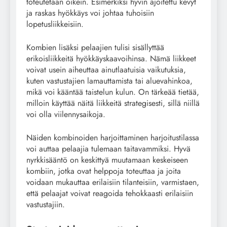
toteutetaan oikein. Esimerkiksi hyvin ajoitettu kevyt
ja raskas hyökkäys voi johtaa tuhoisiin
lopetusliikkeisiin.
Kombien lisäksi pelaajien tulisi sisällyttää
erikoisliikkeitä hyökkäyskaavoihinsa. Nämä liikkeet
voivat usein aiheuttaa ainutlaatuisia vaikutuksia,
kuten vastustajien lamauttamista tai aluevahinkoa,
mikä voi kääntää taistelun kulun. On tärkeää tietää,
milloin käyttää näitä liikkeitä strategisesti, sillä niillä
voi olla viilennysaikoja.
Näiden kombinoiden harjoittaminen harjoitustilassa
voi auttaa pelaajia tulemaan taitavammiksi. Hyvä
nyrkkisääntö on keskittyä muutamaan keskeiseen
kombiin, jotka ovat helppoja toteuttaa ja joita
voidaan mukauttaa erilaisiin tilanteisiin, varmistaen,
että pelaajat voivat reagoida tehokkaasti erilaisiin
vastustajiin.