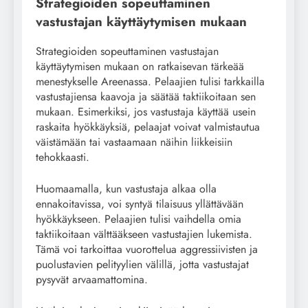
Strategioiden sopeuttaminen
vastustajan käyttäytymisen mukaan
Strategioiden sopeuttaminen vastustajan
käyttäytymisen mukaan on ratkaisevan tärkeää
menestykselle Areenassa. Pelaajien tulisi tarkkailla
vastustajiensa kaavoja ja säätää taktiikoitaan sen
mukaan. Esimerkiksi, jos vastustaja käyttää usein
raskaita hyökkäyksiä, pelaajat voivat valmistautua
väistämään tai vastaamaan näihin liikkeisiin
tehokkaasti.
Huomaamalla, kun vastustaja alkaa olla
ennakoitavissa, voi syntyä tilaisuus yllättävään
hyökkäykseen. Pelaajien tulisi vaihdella omia
taktiikoitaan välttääkseen vastustajien lukemista.
Tämä voi tarkoittaa vuorottelua aggressiivisten ja
puolustavien pelityylien välillä, jotta vastustajat
pysyvät arvaamattomina.