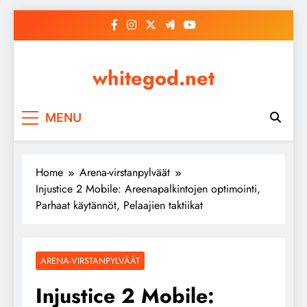
Skip
to
content
whitegod.net
MENU
Home
Arena-virstanpylväät
Injustice 2 Mobile: Areenapalkintojen optimointi,
Parhaat käytännöt, Pelaajien taktiikat
ARENA-VIRSTANPYLVÄÄT
Injustice 2 Mobile: