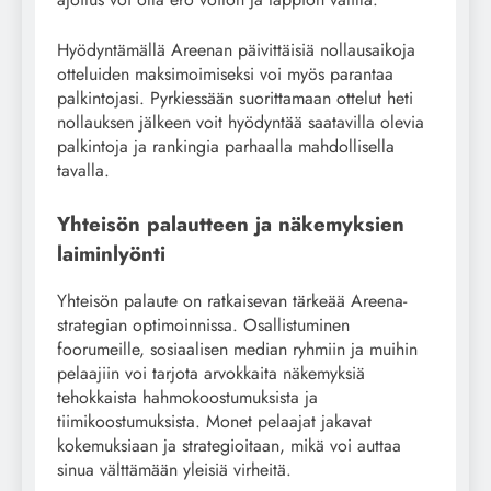
Hyödyntämällä Areenan päivittäisiä nollausaikoja
otteluiden maksimoimiseksi voi myös parantaa
palkintojasi. Pyrkiessään suorittamaan ottelut heti
nollauksen jälkeen voit hyödyntää saatavilla olevia
palkintoja ja rankingia parhaalla mahdollisella
tavalla.
Yhteisön palautteen ja näkemyksien
laiminlyönti
Yhteisön palaute on ratkaisevan tärkeää Areena-
strategian optimoinnissa. Osallistuminen
foorumeille, sosiaalisen median ryhmiin ja muihin
pelaajiin voi tarjota arvokkaita näkemyksiä
tehokkaista hahmokoostumuksista ja
tiimikoostumuksista. Monet pelaajat jakavat
kokemuksiaan ja strategioitaan, mikä voi auttaa
sinua välttämään yleisiä virheitä.