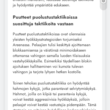
ja hyödyntää ympäristöä edukseen.
Puutteet puolustustaktiikoissa
suosittuja taktiikoita vastaan
Puutteet puolustustaktiikoissa ovat olennaisia
yleisten hyökkäysstrategioiden torjumiseksi
Areenassa. Pelaajien tulisi keskittyä ajoittamaan
blokkaamisensa ja väistönsä minimoidakseen
ottamansa vahingon samalla luoden tilaisuuksia
vastahyökkäyksille. Esimerkiksi täydellisen blokin
ajoituksen hallitseminen voi kumota tulevan
vahingon ja tarjota lyhyen hetken kostolle.
Toinen tehokas puolustustaktiikka on hyödyntää
hahmojen kykyjä, jotka parantavat selviytymiskykyä.
Hahmot, joilla on kilpiä tai parantavia kykyjä,
voivat kestää aggressiivisia hyökkäyksiä, jolloin
pelaajat voivat kestää vastustajia pidempään. Tämä