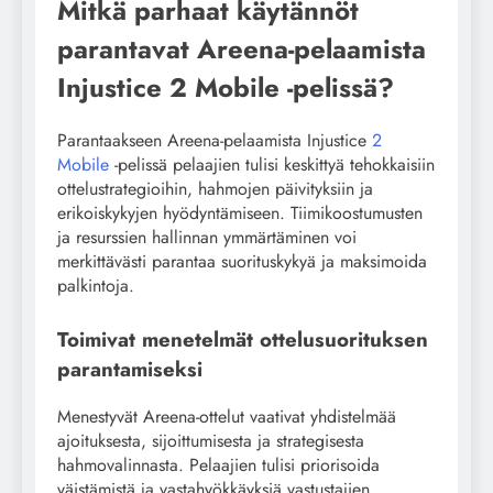
Mitkä parhaat käytännöt
parantavat Areena-pelaamista
Injustice 2 Mobile -pelissä?
Parantaakseen Areena-pelaamista Injustice
2
Mobile
-pelissä pelaajien tulisi keskittyä tehokkaisiin
ottelustrategioihin, hahmojen päivityksiin ja
erikoiskykyjen hyödyntämiseen. Tiimikoostumusten
ja resurssien hallinnan ymmärtäminen voi
merkittävästi parantaa suorituskykyä ja maksimoida
palkintoja.
Toimivat menetelmät ottelusuorituksen
parantamiseksi
Menestyvät Areena-ottelut vaativat yhdistelmää
ajoituksesta, sijoittumisesta ja strategisesta
hahmovalinnasta. Pelaajien tulisi priorisoida
väistämistä ja vastahyökkäyksiä vastustajien