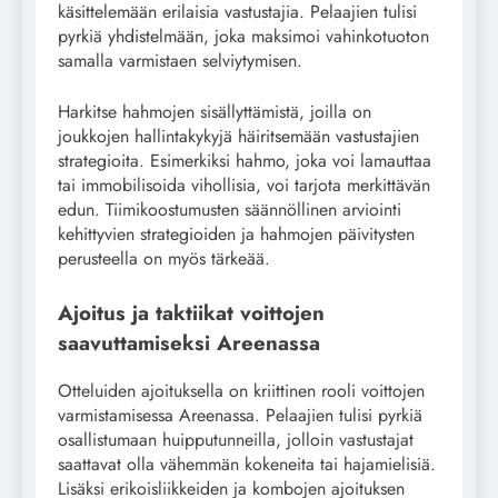
käsittelemään erilaisia vastustajia. Pelaajien tulisi
pyrkiä yhdistelmään, joka maksimoi vahinkotuoton
samalla varmistaen selviytymisen.
Harkitse hahmojen sisällyttämistä, joilla on
joukkojen hallintakykyjä häiritsemään vastustajien
strategioita. Esimerkiksi hahmo, joka voi lamauttaa
tai immobilisoida vihollisia, voi tarjota merkittävän
edun. Tiimikoostumusten säännöllinen arviointi
kehittyvien strategioiden ja hahmojen päivitysten
perusteella on myös tärkeää.
Ajoitus ja taktiikat voittojen
saavuttamiseksi Areenassa
Otteluiden ajoituksella on kriittinen rooli voittojen
varmistamisessa Areenassa. Pelaajien tulisi pyrkiä
osallistumaan huipputunneilla, jolloin vastustajat
saattavat olla vähemmän kokeneita tai hajamielisiä.
Lisäksi erikoisliikkeiden ja kombojen ajoituksen