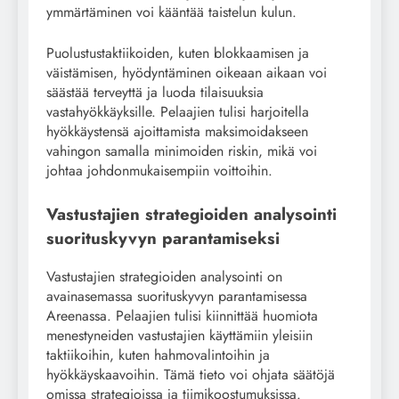
ymmärtäminen voi kääntää taistelun kulun.
Puolustustaktiikoiden, kuten blokkaamisen ja
väistämisen, hyödyntäminen oikeaan aikaan voi
säästää terveyttä ja luoda tilaisuuksia
vastahyökkäyksille. Pelaajien tulisi harjoitella
hyökkäystensä ajoittamista maksimoidakseen
vahingon samalla minimoiden riskin, mikä voi
johtaa johdonmukaisempiin voittoihin.
Vastustajien strategioiden analysointi
suorituskyvyn parantamiseksi
Vastustajien strategioiden analysointi on
avainasemassa suorituskyvyn parantamisessa
Areenassa. Pelaajien tulisi kiinnittää huomiota
menestyneiden vastustajien käyttämiin yleisiin
taktiikoihin, kuten hahmovalintoihin ja
hyökkäyskaavoihin. Tämä tieto voi ohjata säätöjä
omissa strategioissa ja tiimikoostumuksissa.