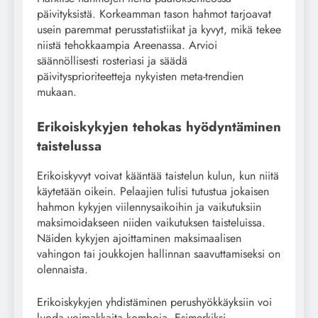
päivityksistä. Korkeamman tason hahmot tarjoavat
usein paremmat perusstatistiikat ja kyvyt, mikä tekee
niistä tehokkaampia Areenassa. Arvioi
säännöllisesti rosteriasi ja säädä
päivitysprioriteetteja nykyisten meta-trendien
mukaan.
Erikoiskykyjen tehokas hyödyntäminen
taistelussa
Erikoiskyvyt voivat kääntää taistelun kulun, kun niitä
käytetään oikein. Pelaajien tulisi tutustua jokaisen
hahmon kykyjen viilennysaikoihin ja vaikutuksiin
maksimoidakseen niiden vaikutuksen taisteluissa.
Näiden kykyjen ajoittaminen maksimaalisen
vahingon tai joukkojen hallinnan saavuttamiseksi on
olennaista.
Erikoiskykyjen yhdistäminen perushyökkäyksiin voi
luoda voimakkaita komboja. Esimerkiksi