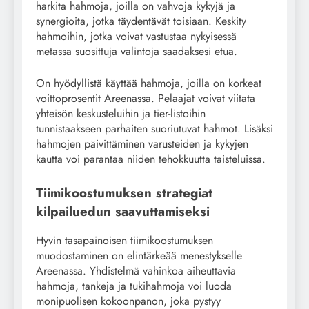
harkita hahmoja, joilla on vahvoja kykyjä ja
synergioita, jotka täydentävät toisiaan. Keskity
hahmoihin, jotka voivat vastustaa nykyisessä
metassa suosittuja valintoja saadaksesi etua.
On hyödyllistä käyttää hahmoja, joilla on korkeat
voittoprosentit Areenassa. Pelaajat voivat viitata
yhteisön keskusteluihin ja tier-listoihin
tunnistaakseen parhaiten suoriutuvat hahmot. Lisäksi
hahmojen päivittäminen varusteiden ja kykyjen
kautta voi parantaa niiden tehokkuutta taisteluissa.
Tiimikoostumuksen strategiat
kilpailuedun saavuttamiseksi
Hyvin tasapainoisen tiimikoostumuksen
muodostaminen on elintärkeää menestykselle
Areenassa. Yhdistelmä vahinkoa aiheuttavia
hahmoja, tankeja ja tukihahmoja voi luoda
monipuolisen kokoonpanon, joka pystyy