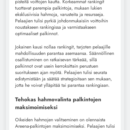
pisteitä voittojen kautta. Korkeammat rankingit
tuottavat parempia palkintoja, mukaan lukien
eksklusiivisia hahmoja, varusteita ja resursseja.
Pelaajien tulisi pyrkiä johdonmukaisiin voittoihin
noustakseen rankingissa ja varmistaakseen
optimaaliset palkinnot.
Jokainen kausi nollaa rankingit, tarjoten pelaajille
mahdollisuuden parantaa asemaansa. Säännöllinen
osallistuminen on ratkaisevan tärkeää, sillä
palkinnot ovat usein kerroksittain perustuen
suoritukseen ajan myötä. Pelaajien tulisi seurata
edistymistään ja säätää strategioitaan sen mukaan,
jotta he voivat ylläpitää tai parantaa rankingiaan.
Tehokas hahmovalinta palkintojen
maksimoimiseksi
Oikeiden hahmojen valitseminen on olennaista
Areena-palkintojen maksimoimiseksi. Pelaajien tulisi