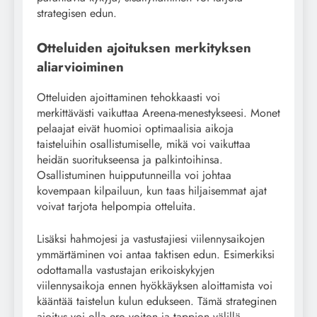
strategisen edun.
Otteluiden ajoituksen merkityksen
aliarvioiminen
Otteluiden ajoittaminen tehokkaasti voi
merkittävästi vaikuttaa Areena-menestykseesi. Monet
pelaajat eivät huomioi optimaalisia aikoja
taisteluihin osallistumiselle, mikä voi vaikuttaa
heidän suoritukseensa ja palkintoihinsa.
Osallistuminen huipputunneilla voi johtaa
kovempaan kilpailuun, kun taas hiljaisemmat ajat
voivat tarjota helpompia otteluita.
Lisäksi hahmojesi ja vastustajiesi viilennysaikojen
ymmärtäminen voi antaa taktisen edun. Esimerkiksi
odottamalla vastustajan erikoiskykyjen
viilennysaikoja ennen hyökkäyksen aloittamista voi
kääntää taistelun kulun edukseen. Tämä strateginen
ajoitus voi olla ero voiton ja tappion välillä.