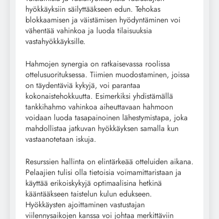
hyökkäyksiin säilyttääkseen edun. Tehokas
blokkaamisen ja väistämisen hyödyntäminen voi
vähentää vahinkoa ja luoda tilaisuuksia
vastahyökkäyksille.
Hahmojen synergia on ratkaisevassa roolissa
ottelusuorituksessa. Tiimien muodostaminen, joissa
on täydentäviä kykyjä, voi parantaa
kokonaistehokkuutta. Esimerkiksi yhdistämällä
tankkihahmo vahinkoa aiheuttavaan hahmoon
voidaan luoda tasapainoinen lähestymistapa, joka
mahdollistaa jatkuvan hyökkäyksen samalla kun
vastaanotetaan iskuja.
Resurssien hallinta on elintärkeää otteluiden aikana.
Pelaajien tulisi olla tietoisia voimamittaristaan ja
käyttää erikoiskykyjä optimaalisina hetkinä
kääntääkseen taistelun kulun edukseen.
Hyökkäysten ajoittaminen vastustajan
viilennysaikojen kanssa voi johtaa merkittäviin