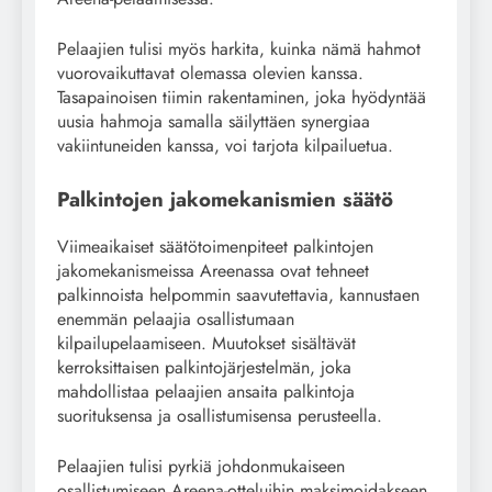
Pelaajien tulisi myös harkita, kuinka nämä hahmot
vuorovaikuttavat olemassa olevien kanssa.
Tasapainoisen tiimin rakentaminen, joka hyödyntää
uusia hahmoja samalla säilyttäen synergiaa
vakiintuneiden kanssa, voi tarjota kilpailuetua.
Palkintojen jakomekanismien säätö
Viimeaikaiset säätötoimenpiteet palkintojen
jakomekanismeissa Areenassa ovat tehneet
palkinnoista helpommin saavutettavia, kannustaen
enemmän pelaajia osallistumaan
kilpailupelaamiseen. Muutokset sisältävät
kerroksittaisen palkintojärjestelmän, joka
mahdollistaa pelaajien ansaita palkintoja
suorituksensa ja osallistumisensa perusteella.
Pelaajien tulisi pyrkiä johdonmukaiseen
osallistumiseen Areena-otteluihin maksimoidakseen