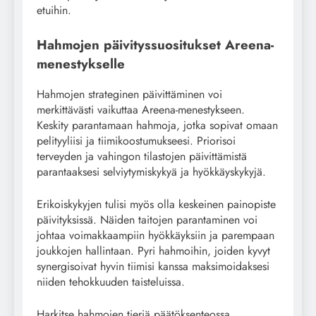
etuihin.
Hahmojen päivityssuositukset Areena-
menestykselle
Hahmojen strateginen päivittäminen voi
merkittävästi vaikuttaa Areena-menestykseen.
Keskity parantamaan hahmoja, jotka sopivat omaan
pelityyliisi ja tiimikoostumukseesi. Priorisoi
terveyden ja vahingon tilastojen päivittämistä
parantaaksesi selviytymiskykyä ja hyökkäyskykyjä.
Erikoiskykyjen tulisi myös olla keskeinen painopiste
päivityksissä. Näiden taitojen parantaminen voi
johtaa voimakkaampiin hyökkäyksiin ja parempaan
joukkojen hallintaan. Pyri hahmoihin, joiden kyvyt
synergisoivat hyvin tiimisi kanssa maksimoidaksesi
niiden tehokkuuden taisteluissa.
Harkitse hahmojen tieriä päätöksenteossa