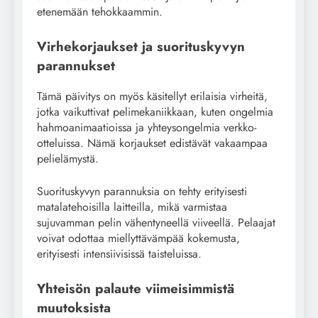
etenemään tehokkaammin.
Virhekorjaukset ja suorituskyvyn
parannukset
Tämä päivitys on myös käsitellyt erilaisia virheitä,
jotka vaikuttivat pelimekaniikkaan, kuten ongelmia
hahmoanimaatioissa ja yhteysongelmia verkko-
otteluissa. Nämä korjaukset edistävät vakaampaa
pelielämystä.
Suorituskyvyn parannuksia on tehty erityisesti
matalatehoisilla laitteilla, mikä varmistaa
sujuvamman pelin vähentyneellä viiveellä. Pelaajat
voivat odottaa miellyttävämpää kokemusta,
erityisesti intensiivisissä taisteluissa.
Yhteisön palaute viimeisimmistä
muutoksista