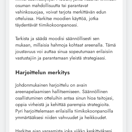
osuman mahdollisuutta tai parantavat
vahinkosuojaa, voivat tarjota merkittävän edun
otteluissa. Harkitse moodien käyttöä, jotka
täydentävät tiimikokoonpanoasi.
Tarkista ja säädä moodisi säännöllisesti sen
mukaan, millaisia hahmoja kohtaat areenalla. Tämä
joustavuus voi auttaa sinua sopeutumaan erilaisiin
vastustajiin ja parantamaan yleistä strategiaasi.
Harjoittelun merkitys
Johdonmukainen harjoittelu on avain
areenapelaamisen hallitsemiseen. Säännöllinen
osallistuminen otteluihin antaa sinun hioa taitojasi,
oppia virheistä ja kehittää parempia strategioita.
Pyri harjoittelemaan erilaisilla tiimikokoonpanoilla
ymmärtääksesi niiden vahvuudet ja heikkoudet.
Harkitse ajan varaamista joka viikko keskittyäksesi