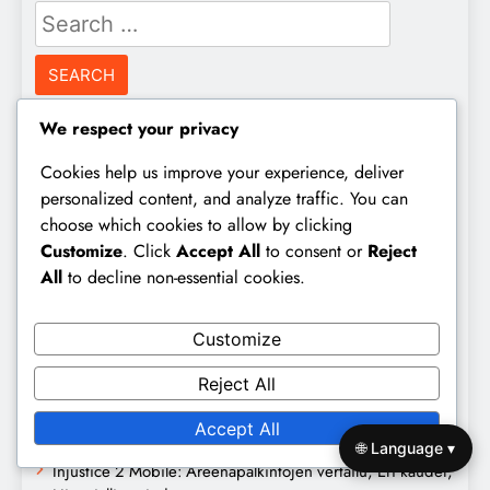
Search
for:
We respect your privacy
Kategoriat
Cookies help us improve your experience, deliver
personalized content, and analyze traffic. You can
Arena-virstanpylväät
choose which cookies to allow by clicking
Invasiotavoitteet
Customize
. Click
Accept All
to consent or
Reject
All
to decline non-essential cookies.
Päivittäiset palkinnot
Uusimmat julkaisut
Customize
Reject All
Injustice 2 Mobile: Invaasion virstanpylväiden palkinnot,
Hahmojen avaaminen, Varusteiden kehitys
Accept All
🌐 Language ▾
Injustice 2 Mobile: Areenapalkintojen vertailu, Eri kaudet,