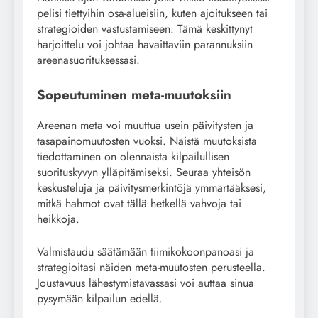
pelisi tiettyihin osa-alueisiin, kuten ajoitukseen tai
strategioiden vastustamiseen. Tämä keskittynyt
harjoittelu voi johtaa havaittaviin parannuksiin
areenasuorituksessasi.
Sopeutuminen meta-muutoksiin
Areenan meta voi muuttua usein päivitysten ja
tasapainomuutosten vuoksi. Näistä muutoksista
tiedottaminen on olennaista kilpailullisen
suorituskyvyn ylläpitämiseksi. Seuraa yhteisön
keskusteluja ja päivitysmerkintöjä ymmärtääksesi,
mitkä hahmot ovat tällä hetkellä vahvoja tai
heikkoja.
Valmistaudu säätämään tiimikokoonpanoasi ja
strategioitasi näiden meta-muutosten perusteella.
Joustavuus lähestymistavassasi voi auttaa sinua
pysymään kilpailun edellä.