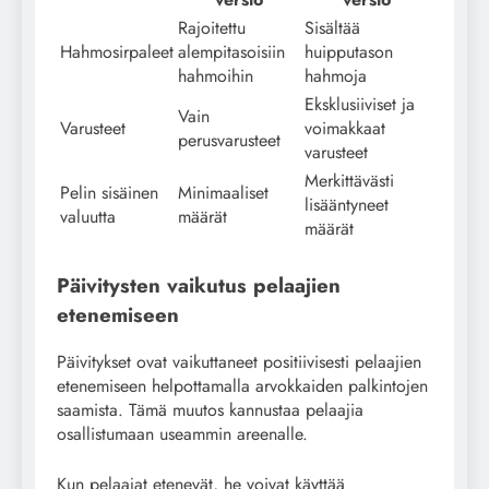
Rajoitettu
Sisältää
Hahmosirpaleet
alempitasoisiin
huipputason
hahmoihin
hahmoja
Eksklusiiviset ja
Vain
Varusteet
voimakkaat
perusvarusteet
varusteet
Merkittävästi
Pelin sisäinen
Minimaaliset
lisääntyneet
valuutta
määrät
määrät
Päivitysten vaikutus pelaajien
etenemiseen
Päivitykset ovat vaikuttaneet positiivisesti pelaajien
etenemiseen helpottamalla arvokkaiden palkintojen
saamista. Tämä muutos kannustaa pelaajia
osallistumaan useammin areenalle.
Kun pelaajat etenevät, he voivat käyttää