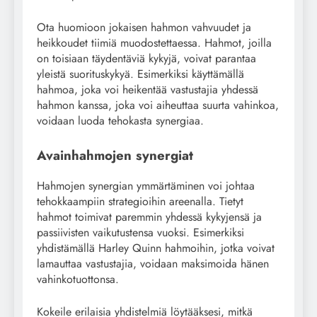
Ota huomioon jokaisen hahmon vahvuudet ja
heikkoudet tiimiä muodostettaessa. Hahmot, joilla
on toisiaan täydentäviä kykyjä, voivat parantaa
yleistä suorituskykyä. Esimerkiksi käyttämällä
hahmoa, joka voi heikentää vastustajia yhdessä
hahmon kanssa, joka voi aiheuttaa suurta vahinkoa,
voidaan luoda tehokasta synergiaa.
Avainhahmojen synergiat
Hahmojen synergian ymmärtäminen voi johtaa
tehokkaampiin strategioihin areenalla. Tietyt
hahmot toimivat paremmin yhdessä kykyjensä ja
passiivisten vaikutustensa vuoksi. Esimerkiksi
yhdistämällä Harley Quinn hahmoihin, jotka voivat
lamauttaa vastustajia, voidaan maksimoida hänen
vahinkotuottonsa.
Kokeile erilaisia yhdistelmiä löytääksesi, mitkä