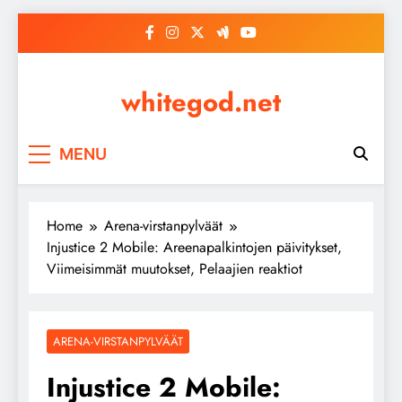
Skip
to
content
whitegod.net
MENU
Home
Arena-virstanpylväät
Injustice 2 Mobile: Areenapalkintojen päivitykset,
Viimeisimmät muutokset, Pelaajien reaktiot
ARENA-VIRSTANPYLVÄÄT
Injustice 2 Mobile: