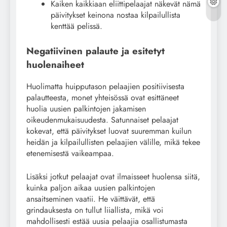
Kaiken kaikkiaan eliittipelaajat näkevät nämä
päivitykset keinona nostaa kilpailullista
kenttää pelissä.
Negatiivinen palaute ja esitetyt
huolenaiheet
Huolimatta huipputason pelaajien positiivisesta
palautteesta, monet yhteisössä ovat esittäneet
huolia uusien palkintojen jakamisen
oikeudenmukaisuudesta. Satunnaiset pelaajat
kokevat, että päivitykset luovat suuremman kuilun
heidän ja kilpailullisten pelaajien välille, mikä tekee
etenemisestä vaikeampaa.
Lisäksi jotkut pelaajat ovat ilmaisseet huolensa siitä,
kuinka paljon aikaa uusien palkintojen
ansaitseminen vaatii. He väittävät, että
grindauksesta on tullut liiallista, mikä voi
mahdollisesti estää uusia pelaajia osallistumasta