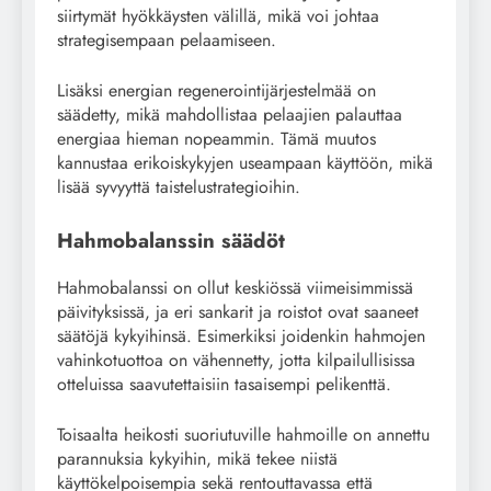
siirtymät hyökkäysten välillä, mikä voi johtaa
strategisempaan pelaamiseen.
Lisäksi energian regenerointijärjestelmää on
säädetty, mikä mahdollistaa pelaajien palauttaa
energiaa hieman nopeammin. Tämä muutos
kannustaa erikoiskykyjen useampaan käyttöön, mikä
lisää syvyyttä taistelustrategioihin.
Hahmobalanssin säädöt
Hahmobalanssi on ollut keskiössä viimeisimmissä
päivityksissä, ja eri sankarit ja roistot ovat saaneet
säätöjä kykyihinsä. Esimerkiksi joidenkin hahmojen
vahinkotuottoa on vähennetty, jotta kilpailullisissa
otteluissa saavutettaisiin tasaisempi pelikenttä.
Toisaalta heikosti suoriutuville hahmoille on annettu
parannuksia kykyihin, mikä tekee niistä
käyttökelpoisempia sekä rentouttavassa että