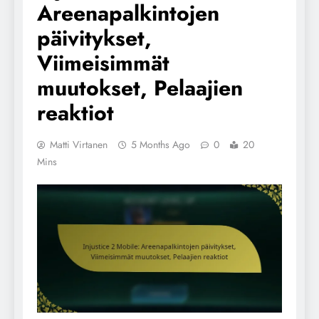
Areenapalkintojen
päivitykset,
Viimeisimmät
muutokset, Pelaajien
reaktiot
Matti Virtanen
5 Months Ago
0
20
Mins