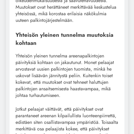
oikeudenmukaisuudesta ja saavutettavuudesta.
Muutokset ovat herättäneet merkittävää keskustelua
yhteisössä, mikä korostaa erilaisia näkökulmia
uuteen palkintojärjestelmään.
Yhteisön yleinen tunnelma muutoksia
kohtaan
Yhteisön yleinen tunnelma areenapalkintojen
päivityksiä kohtaan on jakautunut. Monet pelaajat
arvostavat uusien palkintojen tuomista, minkä he
uskovat lisäävän jännitystä peliin. Kuitenkin toiset
kokevat, että muutokset ovat tehneet haluttujen
palkintojen ansaitsemisesta haastavampaa, mikä
johtaa turhautumiseen.
Jotkut pelaajat väittävät, että päivitykset ovat
parantaneet areenan kilpailullista luonteenpiirrettä,
edistäen siten osallistavampaa ympäristöä. Toisaalta
merkittävä osa pelaajista kokee, että päivitykset