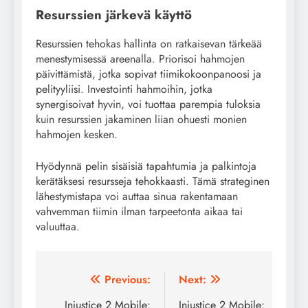
Resurssien järkevä käyttö
Resurssien tehokas hallinta on ratkaisevan tärkeää
menestymisessä areenalla. Priorisoi hahmojen
päivittämistä, jotka sopivat tiimikokoonpanoosi ja
pelityyliisi. Investointi hahmoihin, jotka
synergisoivat hyvin, voi tuottaa parempia tuloksia
kuin resurssien jakaminen liian ohuesti monien
hahmojen kesken.
Hyödynnä pelin sisäisiä tapahtumia ja palkintoja
kerätäksesi resursseja tehokkaasti. Tämä strateginen
lähestymistapa voi auttaa sinua rakentamaan
vahvemman tiimin ilman tarpeetonta aikaa tai
valuuttaa.
Post
Previous:
Next:
navigation
Injustice 2 Mobile:
Injustice 2 Mobile: