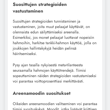
Suosittujen strategioiden
vastustaminen
Suosittujen strategioiden tunnistaminen ja
vastustaminen, joita muut pelaajat käyttävät, on
olennaista edun säilyttämiseksi areenalla.
Esimerkiksi, jos monet pelaajat luottavat nopeisiin
hahmoihin, harkitse tankki-hahmon käyttöä, jolla on
joukkojen hallintakykyjä heidän pelinsä
häiritsemiseksi.
Pysy ajan tasalla nykyisestä meta-tilanteesta
seuraamalla hahmojen käyttötrendejä. Tiimisi
sopeuttaminen näiden strategioiden vastustamiseksi
voi parantaa voittoprosenttiasi merkittävästi.
Areenamoodin suositukset
Oikeiden areenamoodien valitseminen voi parantaa
tiimisi suorituskykyä. Moodit, jotka lisäävät kriittisen