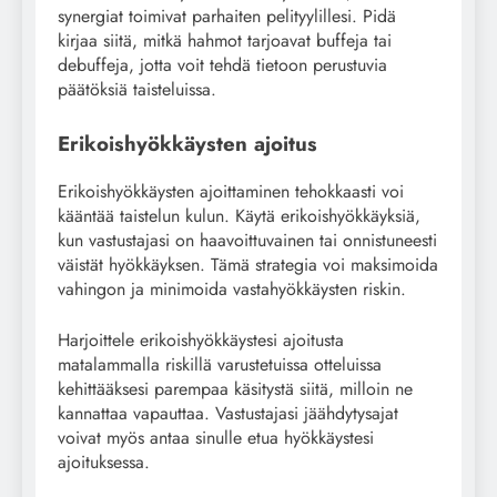
synergiat toimivat parhaiten pelityylillesi. Pidä
kirjaa siitä, mitkä hahmot tarjoavat buffeja tai
debuffeja, jotta voit tehdä tietoon perustuvia
päätöksiä taisteluissa.
Erikoishyökkäysten ajoitus
Erikoishyökkäysten ajoittaminen tehokkaasti voi
kääntää taistelun kulun. Käytä erikoishyökkäyksiä,
kun vastustajasi on haavoittuvainen tai onnistuneesti
väistät hyökkäyksen. Tämä strategia voi maksimoida
vahingon ja minimoida vastahyökkäysten riskin.
Harjoittele erikoishyökkäystesi ajoitusta
matalammalla riskillä varustetuissa otteluissa
kehittääksesi parempaa käsitystä siitä, milloin ne
kannattaa vapauttaa. Vastustajasi jäähdytysajat
voivat myös antaa sinulle etua hyökkäystesi
ajoituksessa.