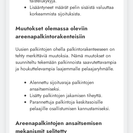
taistelukykyjä.
Lisääntyneet määrät pelin sisäistä valuuttaa
korkeammista sijoituksista.
Muutokset olemassa oleviin
areenapalkintorakenteisiin
Uusien palkintojen ohella palkintorakenteeseen on
tehty merkittäviä muutoksia. Nämä muutokset on
suunniteltu tekemään palkinnoista saavutettavampia
ja houkuttelevampia laajemmalle pelaajaryhmälle.
Alennettu sijoitusraja palkintojen
ansaitsemiseksi.
Lisätty palkintojen jakamisen tiheyttä.
Parannettuja palkintoja keskitasoisille
pelaajille osallistumisen kannustamiseksi.
Areenapalkintojen ansaitsemisen
mekanismit selitetty