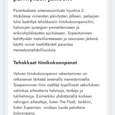
Parantaaksesi areenasuoritusta Injustice 2
Mobilessa viimeisten päivitysten jälkeen, pelaajien
tulisi keskittyä tehokkaisiin tiimikokoonpanoihin,
hahmojen synergian ymmärtämiseen ja
erikoishyökkäysten ajoitukseen. Sopeutuminen
kehittyvään meta-tilanteeseen ja resurssien järkevä
käyttö voivat merkittävästi parantaa
menestysmahdollisuuksia.
Tehokkaat tiimikokoonpanot
Vahvan tiimikokoonpanon rakentaminen on
ratkaisevan tärkeää areenalla menestymiselle.
Tasapainoinen tiimi sisältää tyypillisesti sekoituksen
vahinkoa aiheuttavia hahmoja, tankeja ja
tukihahmoja. Esimerkiksi yhdistämällä korkean
vahingon aiheuttaja, kuten The Flash, tankkiin,
kuten Superman, voidaan luoda pelottava
kokoonpano.