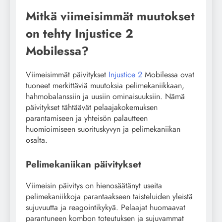
Mitkä viimeisimmät muutokset
on tehty Injustice 2
Mobilessa?
Viimeisimmät päivitykset
Injustice 2
Mobilessa ovat
tuoneet merkittäviä muutoksia pelimekaniikkaan,
hahmobalanssiin ja uusiin ominaisuuksiin. Nämä
päivitykset tähtäävät pelaajakokemuksen
parantamiseen ja yhteisön palautteen
huomioimiseen suorituskyvyn ja pelimekaniikan
osalta.
Pelimekaniikan päivitykset
Viimeisin päivitys on hienosäätänyt useita
pelimekaniikkoja parantaakseen taisteluiden yleistä
sujuvuutta ja reagointikykyä. Pelaajat huomaavat
parantuneen kombon toteutuksen ja sujuvammat