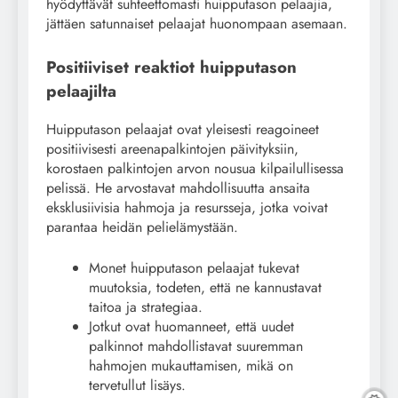
hyödyttävät suhteettomasti huipputason pelaajia,
jättäen satunnaiset pelaajat huonompaan asemaan.
Positiiviset reaktiot huipputason
pelaajilta
Huipputason pelaajat ovat yleisesti reagoineet
positiivisesti areenapalkintojen päivityksiin,
korostaen palkintojen arvon nousua kilpailullisessa
pelissä. He arvostavat mahdollisuutta ansaita
eksklusiivisia hahmoja ja resursseja, jotka voivat
parantaa heidän pelielämystään.
Monet huipputason pelaajat tukevat
muutoksia, todeten, että ne kannustavat
taitoa ja strategiaa.
Jotkut ovat huomanneet, että uudet
palkinnot mahdollistavat suuremman
hahmojen mukauttamisen, mikä on
tervetullut lisäys.