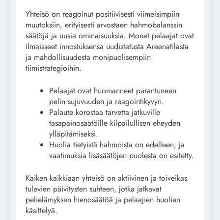
Yhteisö on reagoinut positiivisesti viimeisimpiin
muutoksiin, erityisesti arvostaen hahmobalanssin
säätöjä ja uusia ominaisuuksia. Monet pelaajat ovat
ilmaisseet innostuksensa uudistetusta Areenatilasta
ja mahdollisuudesta monipuolisempiin
tiimistrategioihin.
Pelaajat ovat huomanneet parantuneen
pelin sujuvuuden ja reagointikyvyn.
Palaute korostaa tarvetta jatkuville
tasapainosäätöille kilpailullisen eheyden
ylläpitämiseksi.
Huolia tietyistä hahmoista on edelleen, ja
vaatimuksia lisäsäätöjen puolesta on esitetty.
Kaiken kaikkiaan yhteisö on aktiivinen ja toiveikas
tulevien päivitysten suhteen, jotka jatkavat
pelielämyksen hienosäätöä ja pelaajien huolien
käsittelyä.