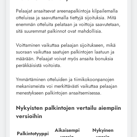
Pelaajat ansaitsevat areenapalkintoja kilpailemalla
otteluissa ja saavuttamalla tiettyjä sijoituksia. Mitä
enemmän otteluita pelataan ja voittoja saavutetaan,
sitä suuremmat palkinnot ovat mahdollisia.
Voittaminen vaikuttaa pelaajan sijoitukseen, mikä
suoraan vaikuttaa saatujen palkintojen laatuun ja
määrään. Pelaajat voivat myös ansaita bonuksia
peräkkäisistä voitoista.
Ymmärtäminen otteluiden ja tiimikokoonpanojen
mekanismeista voi merkittävästi vaikuttaa pelaajan
menestykseen palkintojen ansaitsemisessa.
Nykyisten palkintojen vertailu aiempiin
versioihin
Aikaisempi
Nykyinen
Palkintotyyppi
versio
versio