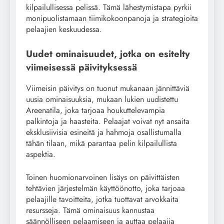
kilpailullisessa pelissä. Tämä lähestymistapa pyrkii
monipuolistamaan tiimikokoonpanoja ja strategioita
pelaajien keskuudessa.
Uudet ominaisuudet, jotka on esitelty
viimeisessä päivityksessä
Viimeisin päivitys on tuonut mukanaan jännittäviä
uusia ominaisuuksia, mukaan lukien uudistettu
Areenatila, joka tarjoaa houkuttelevampia
palkintoja ja haasteita. Pelaajat voivat nyt ansaita
eksklusiivisia esineitä ja hahmoja osallistumalla
tähän tilaan, mikä parantaa pelin kilpailullista
aspektia.
Toinen huomionarvoinen lisäys on päivittäisten
tehtävien järjestelmän käyttöönotto, joka tarjoaa
pelaajille tavoitteita, jotka tuottavat arvokkaita
resursseja. Tämä ominaisuus kannustaa
säännölliseen pelaamiseen ja auttaa pelaajia