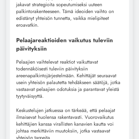
jakavat strategioita sopeutumiseksi uuteen
palkintorakenteeseen. Tämä ideoiden vaihto on
edistänyt yhteisön tunnetta, vaikka mielipiteet
eroavatkin.
Pelaajareaktioiden vaikutus tuleviin
päivityksiin
Pelaajien vaihtelevat reaktiot vaikuttavat
todennäköisesti tuleviin päivityksiin
areenapalkintojärjestelmään. Kehittäjät seuraavat
usein yhteisön palautetta tehdäkseen säätöjä, jotka
vastaavat pelaajien odotuksia ja parantavat yleistä
tyytyväisyyttä.
Keskustelujen jatkuessa on tärkeää, että pelaajat
ilmaisevat huolensa rakentavasti. Vuorovaikutus
kehittäjien kanssa virallisten kanavien kautta voi
johtaa merkittäviin muutoksiin, jotka vastaavat
yhteisön tarpeita.