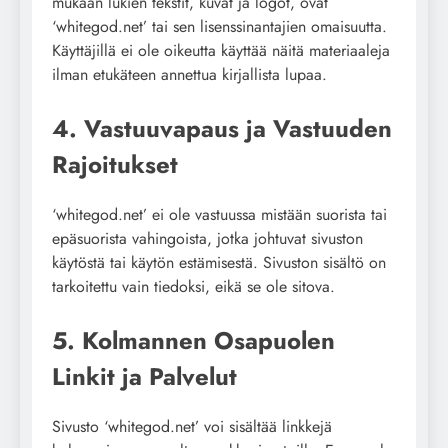
mukaan lukien tekstit, kuvat ja logot, ovat
‘whitegod.net’ tai sen lisenssinantajien omaisuutta.
Käyttäjillä ei ole oikeutta käyttää näitä materiaaleja
ilman etukäteen annettua kirjallista lupaa.
4. Vastuuvapaus ja Vastuuden
Rajoitukset
‘whitegod.net’ ei ole vastuussa mistään suorista tai
epäsuorista vahingoista, jotka johtuvat sivuston
käytöstä tai käytön estämisestä. Sivuston sisältö on
tarkoitettu vain tiedoksi, eikä se ole sitova.
5. Kolmannen Osapuolen
Linkit ja Palvelut
Sivusto ‘whitegod.net’ voi sisältää linkkejä