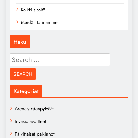
Kaikki sisältö
Meidän tarinamme
Haku
Search
for:
Kategoriat
Arena-virstanpylväät
Invasiotavoitteet
Päivittäiset palkinnot