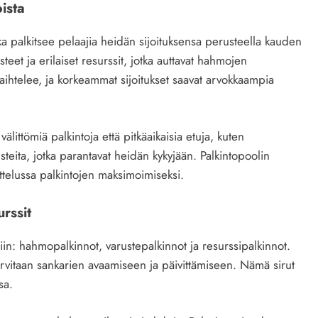
oista
ka palkitsee pelaajia heidän sijoituksensa perusteella kauden
teet ja erilaiset resurssit, jotka auttavat hahmojen
aihtelee, ja korkeammat sijoitukset saavat arvokkaampia
älittömiä palkintoja että pitkäaikaisia etuja, kuten
steita, jotka parantavat heidän kykyjään. Palkintopoolin
telussa palkintojen maksimoimiseksi.
urssit
n: hahmopalkinnot, varustepalkinnot ja resurssipalkinnot.
 tarvitaan sankarien avaamiseen ja päivittämiseen. Nämä sirut
sa.