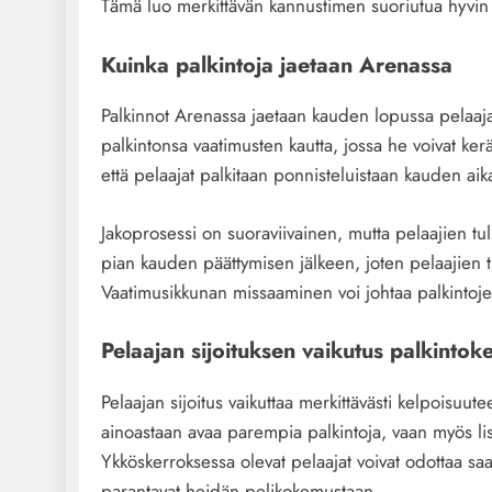
Tämä luo merkittävän kannustimen suoriutua hyvin ot
Kuinka palkintoja jaetaan Arenassa
Palkinnot Arenassa jaetaan kauden lopussa pelaajan
palkintonsa vaatimusten kautta, jossa he voivat ker
että pelaajat palkitaan ponnisteluistaan kauden aik
Jakoprosessi on suoraviivainen, mutta pelaajien tulisi
pian kauden päättymisen jälkeen, joten pelaajien tul
Vaatimusikkunan missaaminen voi johtaa palkintoj
Pelaajan sijoituksen vaikutus palkintok
Pelaajan sijoitus vaikuttaa merkittävästi kelpoisuut
ainoastaan avaa parempia palkintoja, vaan myös li
Ykköskerroksessa olevat pelaajat voivat odottaa saav
parantavat heidän pelikokemustaan.