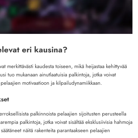
levat eri kausina?
at merkittävästi kaudesta toiseen, mikä heijastaa kehittyvää
usi tuo mukanaan ainutlaatuisia palkintoja, jotka voivat
n pelaajien motivaatioon ja kilpailudynamiikkaan.
kset
erroksellisista palkinnoista pelaajien sijoitusten perusteella
rempia palkintoja, jotka voivat sisältää eksklusiivisia hahmoja
at säätäneet näitä rakenteita parantaakseen pelaajien