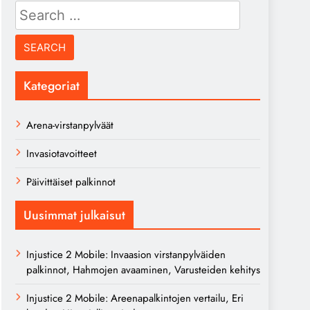
Search
for:
Kategoriat
Arena-virstanpylväät
Invasiotavoitteet
Päivittäiset palkinnot
Uusimmat julkaisut
Injustice 2 Mobile: Invaasion virstanpylväiden
palkinnot, Hahmojen avaaminen, Varusteiden kehitys
Injustice 2 Mobile: Areenapalkintojen vertailu, Eri