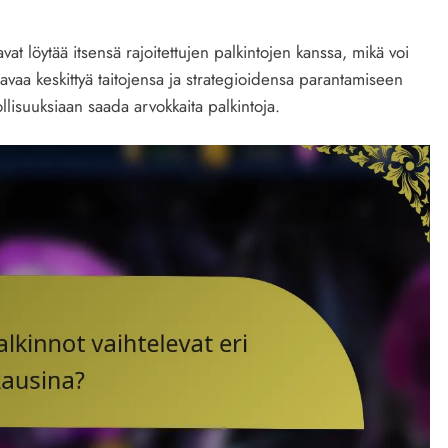
tavat löytää itsensä rajoitettujen palkintojen kanssa, mikä voi
tavaa keskittyä taitojensa ja strategioidensa parantamiseen
llisuuksiaan saada arvokkaita palkintoja.