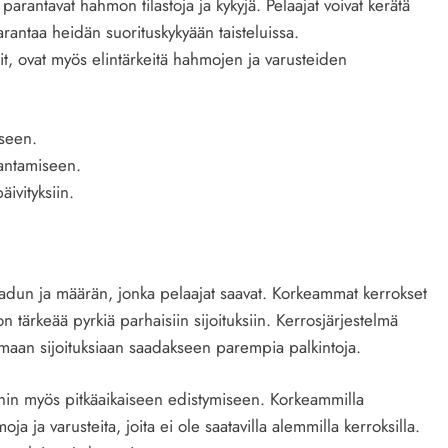
a parantavat hahmon tilastoja ja kykyjä. Pelaajat voivat kerätä
parantaa heidän suorituskykyään taisteluissa.
lit, ovat myös elintärkeitä hahmojen ja varusteiden
seen.
antamiseen.
äivityksiin.
aadun ja määrän, jonka pelaajat saavat. Korkeammat kerrokset
n tärkeää pyrkiä parhaisiin sijoituksiin. Kerrosjärjestelmä
amaan sijoituksiaan saadakseen parempia palkintoja.
toihin myös pitkäaikaiseen edistymiseen. Korkeammilla
oja ja varusteita, joita ei ole saatavilla alemmilla kerroksilla.