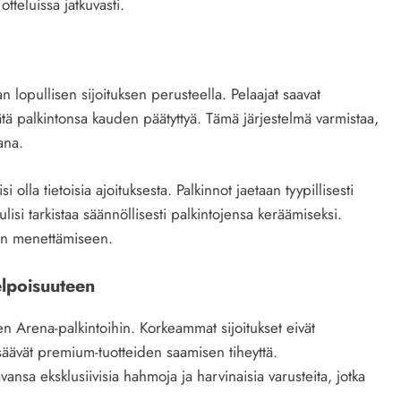
teluissa jatkuvasti.
 lopullisen sijoituksen perusteella. Pelaajat saavat
ätä palkintonsa kauden päätyttyä. Tämä järjestelmä varmistaa,
ana.
 olla tietoisia ajoituksesta. Palkinnot jaetaan tyypillisesti
isi tarkistaa säännöllisesti palkintojensa keräämiseksi.
en menettämiseen.
elpoisuuteen
een Arena-palkintoihin. Korkeammat sijoitukset eivät
säävät premium-tuotteiden saamisen tiheyttä.
ansa eksklusiivisia hahmoja ja harvinaisia varusteita, jotka