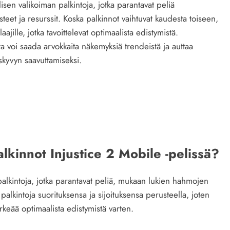
sen valikoiman palkintoja, jotka parantavat peliä
eet ja resurssit. Koska palkinnot vaihtuvat kaudesta toiseen,
ille, jotka tavoittelevat optimaalista edistymistä.
sta voi saada arvokkaita näkemyksiä trendeistä ja auttaa
kyvyn saavuttamiseksi.
lkinnot Injustice 2 Mobile -pelissä?
 palkintoja, jotka parantavat peliä, mukaan lukien hahmojen
a palkintoja suorituksensa ja sijoituksensa perusteella, joten
keää optimaalista edistymistä varten.