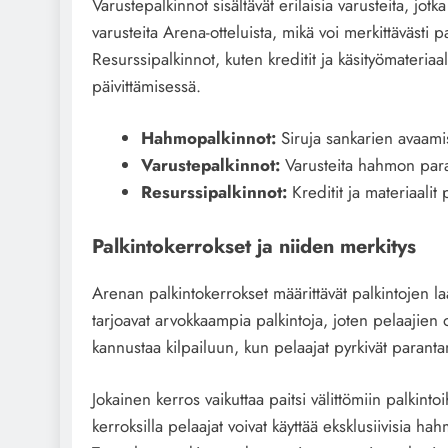
Varustepalkinnot sisältävät erilaisia varusteita, jotk
varusteita Arena-otteluista, mikä voi merkittävästi 
Resurssipalkinnot, kuten kreditit ja käsityömateriaa
päivittämisessä.
Hahmopalkinnot:
Siruja sankarien avaami
Varustepalkinnot:
Varusteita hahmon par
Resurssipalkinnot:
Kreditit ja materiaalit p
Palkintokerrokset ja niiden merkitys
Arenan palkintokerrokset määrittävät palkintojen l
tarjoavat arvokkaampia palkintoja, joten pelaajien o
kannustaa kilpailuun, kun pelaajat pyrkivät parant
Jokainen kerros vaikuttaa paitsi välittömiin palkin
kerroksilla pelaajat voivat käyttää eksklusiivisia hahm