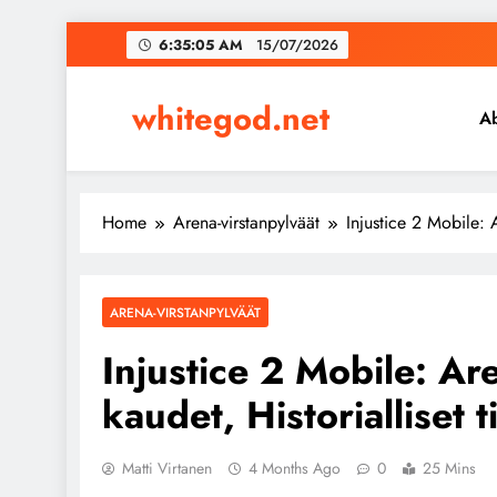
Skip
6:35:06 AM
15/07/2026
to
content
whitegod.net
A
Home
Arena-virstanpylväät
Injustice 2 Mobile: A
ARENA-VIRSTANPYLVÄÄT
Injustice 2 Mobile: Are
kaudet, Historialliset t
Matti Virtanen
4 Months Ago
0
25 Mins