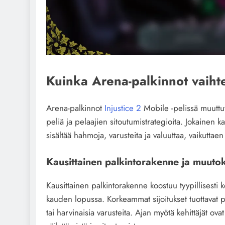
Kuinka Arena-palkinnot vaihte
Arena-palkinnot
Injustice 2
Mobile -pelissä muuttuv
peliä ja pelaajien sitoutumistrategioita. Jokainen ka
sisältää hahmoja, varusteita ja valuuttaa, vaikuttae
Kausittainen palkintorakenne ja muuto
Kausittainen palkintorakenne koostuu tyypillisesti k
kauden lopussa. Korkeammat sijoitukset tuottavat pa
tai harvinaisia varusteita. Ajan myötä kehittäjät ov