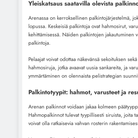
Yleiskatsaus saatavilla olevista palkinn
Arenassa on kerroksellinen palkintojärjestelmä, jo
lopussa. Keskeisiä palkintoja ovat hahmosirut, varus
kehittämisessä. Näiden palkintojen jakautuminen v
palkintoja.
Pelaajat voivat odottaa näkevänsä sekoituksen sekä v
hahmosiruja, jotka avaavat uusia sankareita, ja varu
ymmärtäminen on olennaista pelistrategian suunnit
Palkintotyypit: hahmot, varusteet ja res
Arenan palkinnot voidaan jakaa kolmeen päätyyppii
Hahmopalkinnot tulevat tyypillisesti siruista, joita
voivat olla ratkaisevia vahvan rosterin rakentamises