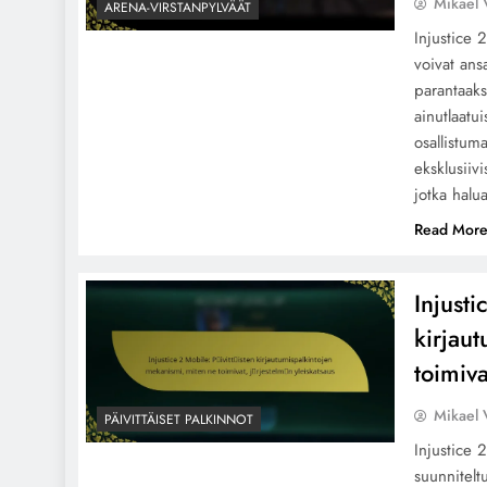
Mikael 
ARENA-VIRSTANPYLVÄÄT
Injustice 
voivat ans
parantaaks
ainutlaatui
osallistum
eksklusiivi
jotka halu
Read Mor
Injusti
kirjau
toimiva
Mikael 
PÄIVITTÄISET PALKINNOT
Injustice 
suunnitelt