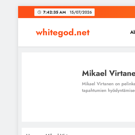
Skip
7:42:36 AM
15/07/2026
to
content
whitegod.net
A
Mikael Virtan
Mikael Virtanen on pelinkehi
tapahtumien hyödyntämise