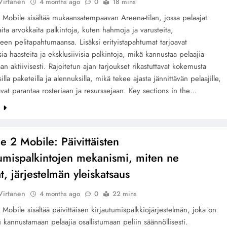
Virtanen
4 months ago
0
18 mins
2 Mobile sisältää mukaansatempaavan Areena-tilan, jossa pelaajat
aita arvokkaita palkintoja, kuten hahmoja ja varusteita,
een pelitapahtumaansa. Lisäksi erityistapahtumat tarjoavat
sia haasteita ja eksklusiivisia palkintoja, mikä kannustaa pelaajia
aan aktiivisesti. Rajoitetun ajan tarjoukset rikastuttavat kokemusta
silla paketeilla ja alennuksilla, mikä tekee ajasta jännittävän pelaajille,
avat parantaa rosteriaan ja resurssejaan. Key sections in the…
e
ce 2 Mobile: Päivittäisten
tumispalkintojen mekanismi, miten ne
t, järjestelmän yleiskatsaus
Virtanen
4 months ago
0
22 mins
2 Mobile sisältää päivittäisen kirjautumispalkkiojärjestelmän, joka on
u kannustamaan pelaajia osallistumaan peliin säännöllisesti.