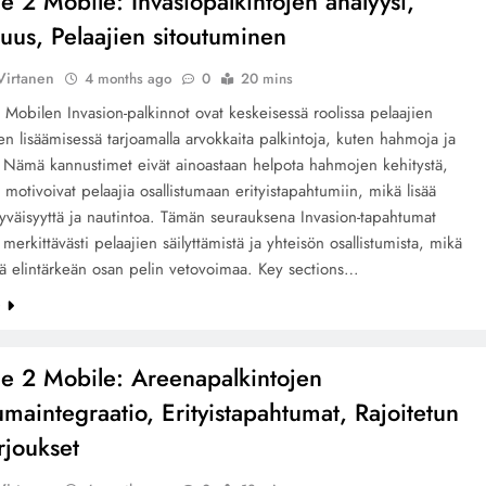
ce 2 Mobile: Invasiopalkintojen analyysi,
uus, Pelaajien sitoutuminen
Virtanen
4 months ago
0
20 mins
2 Mobilen Invasion-palkinnot ovat keskeisessä roolissa pelaajien
en lisäämisessä tarjoamalla arvokkaita palkintoja, kuten hahmoja ja
. Nämä kannustimet eivät ainoastaan helpota hahmojen kehitystä,
motivoivat pelaajia osallistumaan erityistapahtumiin, mikä lisää
ytyväisyyttä ja nautintoa. Tämän seurauksena Invasion-tapahtumat
 merkittävästi pelaajien säilyttämistä ja yhteisön osallistumista, mikä
tä elintärkeän osan pelin vetovoimaa. Key sections…
e
ice 2 Mobile: Areenapalkintojen
umaintegraatio, Erityistapahtumat, Rajoitetun
rjoukset