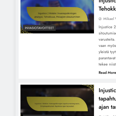
Injusti
Tehokk
Mikael 
Injustice 
INVASIOTAVOITTEET
sitoutumis
varusteita
vaan myös 
yleistä ty
parantavat
tekee niis
Read Mor
Injust
tapaht
ajan ta