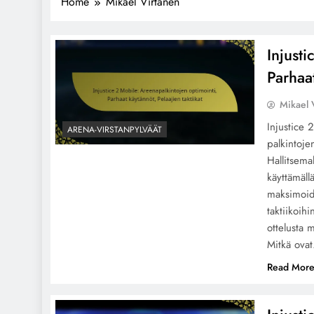
Home
Mikael Virtanen
Injust
Parhaat
Mikael 
Injustice 
ARENA-VIRSTANPYLVÄÄT
palkintoje
Hallitsema
käyttämäll
maksimoid
taktiikoih
ottelusta 
Mitkä ova
Read Mor