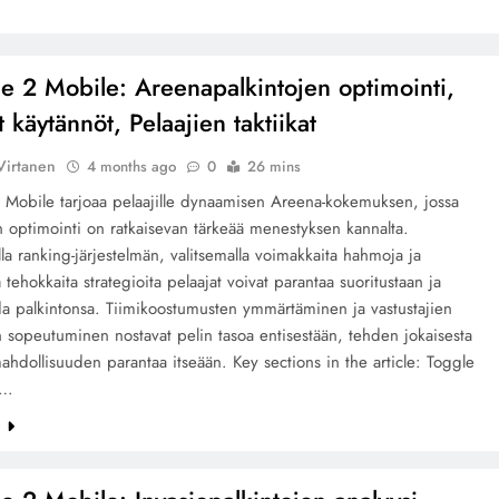
ice 2 Mobile: Areenapalkintojen optimointi,
 käytännöt, Pelaajien taktiikat
Virtanen
4 months ago
0
26 mins
2 Mobile tarjoaa pelaajille dynaamisen Areena-kokemuksen, jossa
n optimointi on ratkaisevan tärkeää menestyksen kannalta.
lla ranking-järjestelmän, valitsemalla voimakkaita hahmoja ja
ä tehokkaita strategioita pelaajat voivat parantaa suoritustaan ja
a palkintonsa. Tiimikoostumusten ymmärtäminen ja vastustajien
in sopeutuminen nostavat pelin tasoa entisestään, tehden jokaisesta
mahdollisuuden parantaa itseään. Key sections in the article: Toggle
t…
e