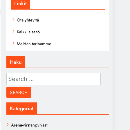
Linkit
Ota yhteyttä
Kaikki sisältö
Meidän tarinamme
Haku
Search
for:
Kategoriat
Arena-virstanpylväät