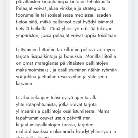
päivittäisten kirjautumispalkintojen tehokkuutta.
Pelaajat voivat jakaa vinkkejä ja strategioita
foorumeilla tai sosiaalisessa mediassa, saaden
tietoa siitä, mitkä palkinnot ovat hyödyllisimmät
tietyllä hetkellä. Tämä yhteistyö edistää tukevan
ympäristön, jossa pelaajat voivat oppia toisiltaan.
Liittyminen liittoihin tai killoihin pelissä voi myös
tarjota lisäpalkintoja ja bonuksia. Monilla liitoilla
on omat strategiansa päivittäisten palkintojen
maksimoimiseksi, ja osallistuminen näihin ryhmiin
voi johtaa jaettuihin resursseihin ja yhteiseen
kasvuun.
Lisäksi pelaajien tulisi pysyä ajan tasalla
yhteisötapahtumista, jotka voivat tarjota
ylimääräisiä palkintoja osallistumisesta. Nämä
tapahtumat osuvat usein päivittäisten
kirjautumispalkintojen kanssa, tarjoten
mahdollisuuksia maksimoida hyödyt yhteistyön ja