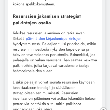
kokonaispelikokemustaan.
Resurssien jakamisen strategiat
palkintojen osalta
Tehokas resurssien jakaminen on ratkaisevan
tärkeää
päivittäisten kirjautumispalkintojen
hyödyntämisessä. Pelaajien tulisi priorisoida, mihin
resursseihin investoida nykyisten tarpeidensa ja
tulevien tavoitteidensa perusteella. Esimerkiksi, jos
pelaajalla on vähän varusteita, hän saattaa keskittyä
palkintoihin, jotka tarjoavat varustemateriaaleja
hahmosirpaleiden sijaan.
Lisäksi pelaajat voivat seurata resurssien käyttöään
tunnistaakseen trendejä ja säätääkseen
strategioitaan sen mukaisesti. Resurssien
inventaarion pitäminen voi auttaa tekemään tietoon
perustuvia päätöksiä siitä, mitkä palkinnot
priorisoidaan joka päivä.