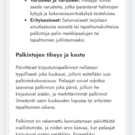
Varusteet ja varusteet:
Pelaajat voivat
saada varusteita, jotka parantavat hahmojen
kykyjä ja kokonaissuorituskykyä taisteluissa.
Erityisesineet:
Satunnaisesti tarjotaan
ainutlaatuisia esineitä tai tapahtumakohtaisia
palkintoja pelin merkkipaalujen tai
tapahtumien juhlistamiseksi.
Palkintojen tiheys ja kesto
Päivittäiset kirjautumispalkinnot nollataan
tyypillisesti joka kuukausi, jolloin esitellään uusi
palkintokokonaisuus. Pelaajat voivat odottaa
saavansa palkinnon joka päivä, jolloin he
kirjautuvat sisään, ja merkittävimmät palkinnot
ilmestyvät usein kuukauden lopussa tai erityisten
tapahtumien aikana.
Palkinnot on rakennettu kannustamaan päivittäistä
osallistumista, ja niiden arvo kasvaa, kun pelaajat
kirjautuvat sisään peräkkäin. Esimerkiksi