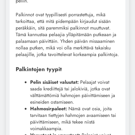
peliin.
Palkinnot ovat tyypillisesti porrastettuja, mikä
tarkoittaa, että mitä pidempään kirjaudut sisään
peräkkäin, sitä paremmiksi palkinnot muuttuvat.
Tämä kannustaa pelaajia ylläpitämään putkeaan ja
palaamaan päivittäin. Yhden päivän missaaminen
nollaa putken, mikä voi olla merkittävä takaisku
pelaajille, jotka tavoittelevat korkeampia palkintoja.
Palkintojen tyypit
Pelin sisäiset valuutat:
Pelaajat voivat
saada krediittejä tai jalokiviä, jotka ovat
välttämättömiä hahmojen päivittämiseen ja
esineiden ostamiseen.
Hahmosirpaleet:
Nämä ovat osia, joita
tarvitaan tiettyjen hahmojen avaamiseen tai
päivittämiseen, mikä tekee niistä
voimakkaampia.