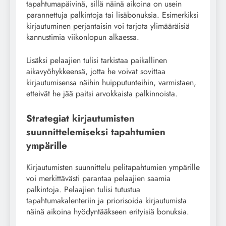
tapahtumapäivinä, sillä näinä aikoina on usein
parannettuja palkintoja tai lisäbonuksia. Esimerkiksi
kirjautuminen perjantaisin voi tarjota ylimääräisiä
kannustimia viikonlopun alkaessa.
Lisäksi pelaajien tulisi tarkistaa paikallinen
aikavyöhykkeensä, jotta he voivat sovittaa
kirjautumisensa näihin huipputunteihin, varmistaen,
etteivät he jää paitsi arvokkaista palkinnoista.
Strategiat kirjautumisten
suunnittelemiseksi tapahtumien
ympärille
Kirjautumisten suunnittelu pelitapahtumien ympärille
voi merkittävästi parantaa pelaajien saamia
palkintoja. Pelaajien tulisi tutustua
tapahtumakalenteriin ja priorisoida kirjautumista
näinä aikoina hyödyntääkseen erityisiä bonuksia.