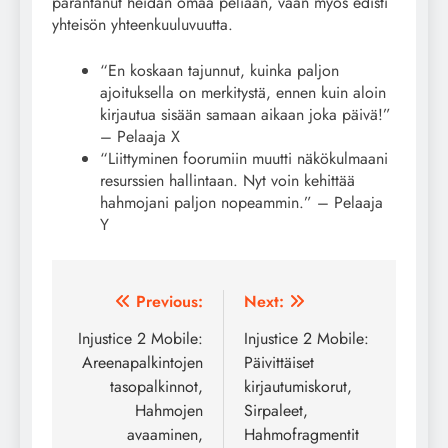
parantanut heidän omaa peliään, vaan myös edisti
yhteisön yhteenkuuluvuutta.
“En koskaan tajunnut, kuinka paljon
ajoituksella on merkitystä, ennen kuin aloin
kirjautua sisään samaan aikaan joka päivä!”
– Pelaaja X
“Liittyminen foorumiin muutti näkökulmaani
resurssien hallintaan. Nyt voin kehittää
hahmojani paljon nopeammin.” – Pelaaja
Y
Post
Previous:
Next:
navigation
Injustice 2 Mobile:
Injustice 2 Mobile:
Areenapalkintojen
Päivittäiset
tasopalkinnot,
kirjautumiskorut,
Hahmojen
Sirpaleet,
avaaminen,
Hahmofragmentit