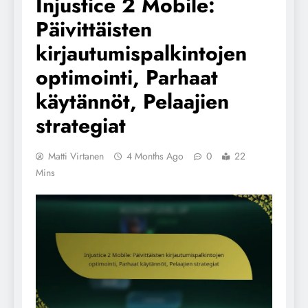
Injustice 2 Mobile:
Päivittäisten
kirjautumispalkintojen
optimointi, Parhaat
käytännöt, Pelaajien
strategiat
Matti Virtanen
4 Months Ago
0
22
Mins