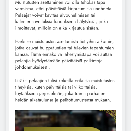
Muistutusten asettaminen voi olla tehokas tapa
varmistaa, ettei päivittäisiä kirjautumisia unohdeta.
Pelaajat voivat käyttää älypuhelimiaan tai
kalenterisovelluksia luodakseen hälytyksiä, jotka
ilmoittavat, milloin on aika kirjautua sisään.
Harkitse muistutusten asettamista tiettyihin aikoihin,
jotka osuvat huipputuntien tai tulevien tapahtumien
kanssa. Tämä ennakoiva lähestymistapa voi auttaa
pelaajia hyödyntämään päivittäisiä palkintoja
johdonmukaisesti.
Lisäksi pelaajien tulisi kokeilla erilaisia muistutusten
tiheyksiä, kuten päivittäisiä tai viikoittaisia,
löytääkseen järjestelmän, joka toimii parhaiten
heidän aikataulunsa ja pelitottumustensa mukaan.