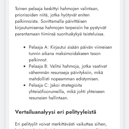
Toinen pelaaja keskittyi hahmojen valintaan,
priorisoiden niitä, jotka hyötyvät eniten
palkinnoista. Sovittamalla päivittäisen
kirjautumisensa hahmojen tarpeisiin he pystyivät
parantamaan tiiminsä suorituskykyä taisteluissa.
Pelaaja A: Kirjautui sisään päivän viimeisen
tunnin aikana maksimoidakseen tason
palkinnot.
Pelaaja B: Valitsi hahmoja, jotka vaativat
vähemmän resursseja päivityksiin, mikä
mahdollisti nopeamman edistymisen.
Pelaaja C: Jakoi strategioita
yhteisöfoorumeilla, mikä johti yhteiseen
resurssien hallintaan.
Vertailuanalyysi eri pelityyleistä
Eri pelityylit voivat merkittävästi vaikuttaa siihen,