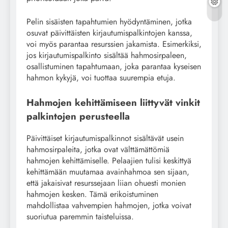
Pelin sisäisten tapahtumien hyödyntäminen, jotka
osuvat päivittäisten kirjautumispalkintojen kanssa,
voi myös parantaa resurssien jakamista. Esimerkiksi,
jos kirjautumispalkinto sisältää hahmosirpaleen,
osallistuminen tapahtumaan, joka parantaa kyseisen
hahmon kykyjä, voi tuottaa suurempia etuja.
Hahmojen kehittämiseen liittyvät vinkit
palkintojen perusteella
Päivittäiset kirjautumispalkinnot sisältävät usein
hahmosirpaleita, jotka ovat välttämättömiä
hahmojen kehittämiselle. Pelaajien tulisi keskittyä
kehittämään muutamaa avainhahmoa sen sijaan,
että jakaisivat resurssejaan liian ohuesti monien
hahmojen kesken. Tämä erikoistuminen
mahdollistaa vahvempien hahmojen, jotka voivat
suoriutua paremmin taisteluissa.