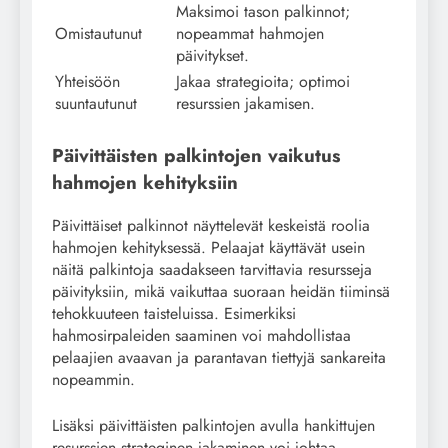
Maksimoi tason palkinnot;
Omistautunut
nopeammat hahmojen
päivitykset.
Yhteisöön
Jakaa strategioita; optimoi
suuntautunut
resurssien jakamisen.
Päivittäisten palkintojen vaikutus
hahmojen kehityksiin
Päivittäiset palkinnot näyttelevät keskeistä roolia
hahmojen kehityksessä. Pelaajat käyttävät usein
näitä palkintoja saadakseen tarvittavia resursseja
päivityksiin, mikä vaikuttaa suoraan heidän tiiminsä
tehokkuuteen taisteluissa. Esimerkiksi
hahmosirpaleiden saaminen voi mahdollistaa
pelaajien avaavan ja parantavan tiettyjä sankareita
nopeammin.
Lisäksi päivittäisten palkintojen avulla hankittujen
resurssien strateginen jakaminen voi johtaa