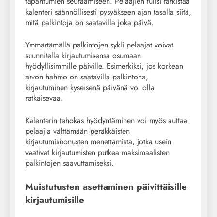
tapahtumien seuraamiseen. Pelaajien tulisi tarkistaa
kalenteri säännöllisesti pysyäkseen ajan tasalla siitä,
mitä palkintoja on saatavilla joka päivä.
Ymmärtämällä palkintojen sykli pelaajat voivat
suunnitella kirjautumisensa osumaan
hyödyllisimmille päiville. Esimerkiksi, jos korkean
arvon hahmo on saatavilla palkintona,
kirjautuminen kyseisenä päivänä voi olla
ratkaisevaa.
Kalenterin tehokas hyödyntäminen voi myös auttaa
pelaajia välttämään peräkkäisten
kirjautumisbonusten menettämistä, jotka usein
vaativat kirjautumisten putkea maksimaalisten
palkintojen saavuttamiseksi.
Muistutusten asettaminen päivittäisille
kirjautumisille