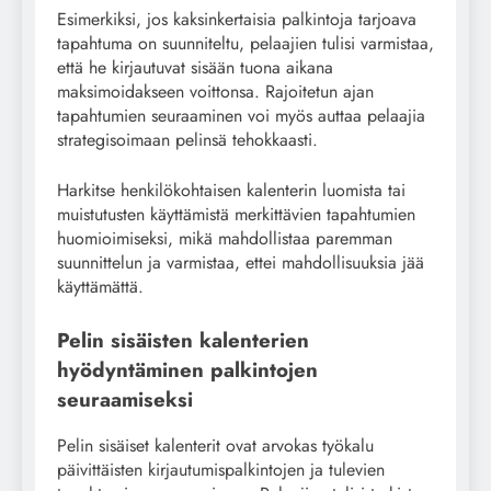
Esimerkiksi, jos kaksinkertaisia palkintoja tarjoava
tapahtuma on suunniteltu, pelaajien tulisi varmistaa,
että he kirjautuvat sisään tuona aikana
maksimoidakseen voittonsa. Rajoitetun ajan
tapahtumien seuraaminen voi myös auttaa pelaajia
strategisoimaan pelinsä tehokkaasti.
Harkitse henkilökohtaisen kalenterin luomista tai
muistutusten käyttämistä merkittävien tapahtumien
huomioimiseksi, mikä mahdollistaa paremman
suunnittelun ja varmistaa, ettei mahdollisuuksia jää
käyttämättä.
Pelin sisäisten kalenterien
hyödyntäminen palkintojen
seuraamiseksi
Pelin sisäiset kalenterit ovat arvokas työkalu
päivittäisten kirjautumispalkintojen ja tulevien