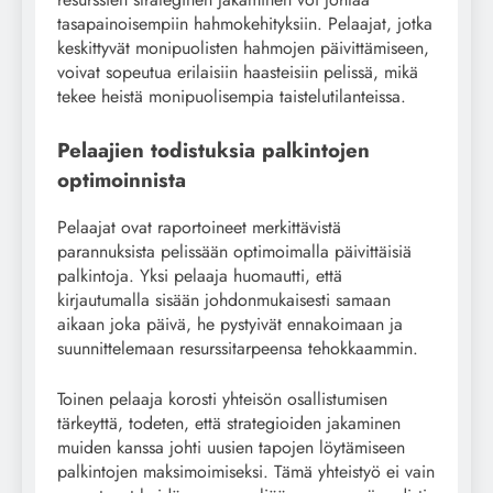
tasapainoisempiin hahmokehityksiin. Pelaajat, jotka
keskittyvät monipuolisten hahmojen päivittämiseen,
voivat sopeutua erilaisiin haasteisiin pelissä, mikä
tekee heistä monipuolisempia taistelutilanteissa.
Pelaajien todistuksia palkintojen
optimoinnista
Pelaajat ovat raportoineet merkittävistä
parannuksista pelissään optimoimalla päivittäisiä
palkintoja. Yksi pelaaja huomautti, että
kirjautumalla sisään johdonmukaisesti samaan
aikaan joka päivä, he pystyivät ennakoimaan ja
suunnittelemaan resurssitarpeensa tehokkaammin.
Toinen pelaaja korosti yhteisön osallistumisen
tärkeyttä, todeten, että strategioiden jakaminen
muiden kanssa johti uusien tapojen löytämiseen
palkintojen maksimoimiseksi. Tämä yhteistyö ei vain