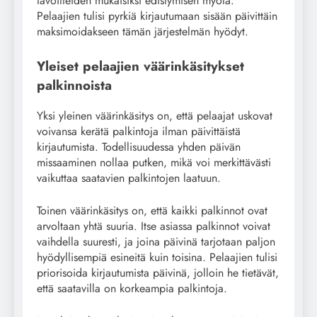
tavoitteiden mukaisiksi edistymisen myötä.
Pelaajien tulisi pyrkiä kirjautumaan sisään päivittäin
maksimoidakseen tämän järjestelmän hyödyt.
Yleiset pelaajien väärinkäsitykset
palkinnoista
Yksi yleinen väärinkäsitys on, että pelaajat uskovat
voivansa kerätä palkintoja ilman päivittäistä
kirjautumista. Todellisuudessa yhden päivän
missaaminen nollaa putken, mikä voi merkittävästi
vaikuttaa saatavien palkintojen laatuun.
Toinen väärinkäsitys on, että kaikki palkinnot ovat
arvoltaan yhtä suuria. Itse asiassa palkinnot voivat
vaihdella suuresti, ja joina päivinä tarjotaan paljon
hyödyllisempiä esineitä kuin toisina. Pelaajien tulisi
priorisoida kirjautumista päivinä, jolloin he tietävät,
että saatavilla on korkeampia palkintoja.