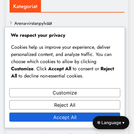
Kategoriat
Arena-virstanpylväät
We respect your privacy
Invasiotavoitteet
Cookies help us improve your experience, deliver
Päivittäiset palkinnot
personalized content, and analyze traffic. You can
choose which cookies to allow by clicking
Uusimmat julkaisut
Customize
. Click
Accept All
to consent or
Reject
All
to decline non-essential cookies.
Injustice 2 Mobile: Invaasion virstanpylväiden palkinnot,
Hahmojen avaaminen, Varusteiden kehitys
Customize
Injustice 2 Mobile: Areenapalkintojen vertailu, Eri kaudet,
Historialliset tiedot
Reject All
Injustice 2 Mobile: Invaasion palkinnot, yhteisön
Accept All
🌐 Language ▾
näkemykset, Pelaajien kokemukset, Vinkkien jakaminen