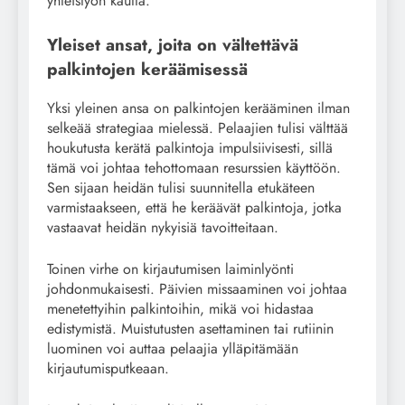
yhteistyön kautta.
Yleiset ansat, joita on vältettävä
palkintojen keräämisessä
Yksi yleinen ansa on palkintojen kerääminen ilman
selkeää strategiaa mielessä. Pelaajien tulisi välttää
houkutusta kerätä palkintoja impulsiivisesti, sillä
tämä voi johtaa tehottomaan resurssien käyttöön.
Sen sijaan heidän tulisi suunnitella etukäteen
varmistaakseen, että he keräävät palkintoja, jotka
vastaavat heidän nykyisiä tavoitteitaan.
Toinen virhe on kirjautumisen laiminlyönti
johdonmukaisesti. Päivien missaaminen voi johtaa
menetettyihin palkintoihin, mikä voi hidastaa
edistymistä. Muistutusten asettaminen tai rutiinin
luominen voi auttaa pelaajia ylläpitämään
kirjautumisputkeaan.