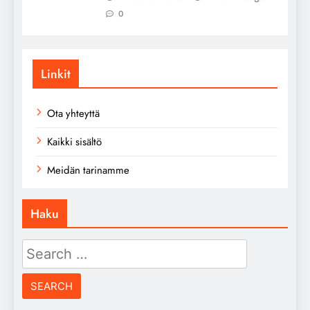
0
Linkit
Ota yhteyttä
Kaikki sisältö
Meidän tarinamme
Haku
Search
for: