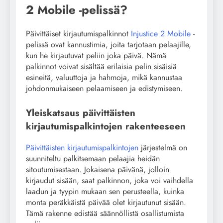
2 Mobile -pelissä?
Päivittäiset kirjautumispalkinnot
Injustice 2 Mobile
-
pelissä ovat kannustimia, joita tarjotaan pelaajille,
kun he kirjautuvat peliin joka päivä. Nämä
palkinnot voivat sisältää erilaisia pelin sisäisiä
esineitä, valuuttoja ja hahmoja, mikä kannustaa
johdonmukaiseen pelaamiseen ja edistymiseen.
Yleiskatsaus päivittäisten
kirjautumispalkintojen rakenteeseen
Päivittäisten kirjautumispalkintojen
järjestelmä on
suunniteltu palkitsemaan pelaajia heidän
sitoutumisestaan. Jokaisena päivänä, jolloin
kirjaudut sisään, saat palkinnon, joka voi vaihdella
laadun ja tyypin mukaan sen perusteella, kuinka
monta peräkkäistä päivää olet kirjautunut sisään.
Tämä rakenne edistää säännöllistä osallistumista