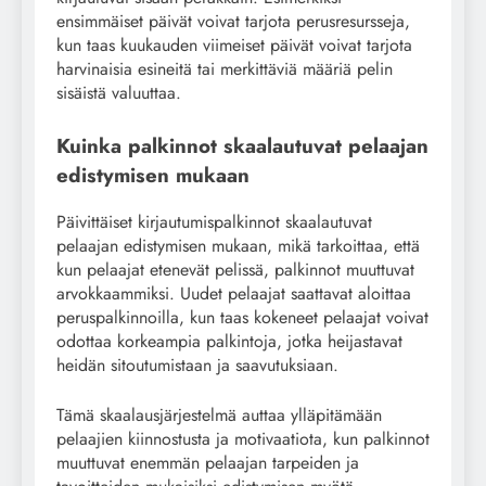
ensimmäiset päivät voivat tarjota perusresursseja,
kun taas kuukauden viimeiset päivät voivat tarjota
harvinaisia esineitä tai merkittäviä määriä pelin
sisäistä valuuttaa.
Kuinka palkinnot skaalautuvat pelaajan
edistymisen mukaan
Päivittäiset kirjautumispalkinnot skaalautuvat
pelaajan edistymisen mukaan, mikä tarkoittaa, että
kun pelaajat etenevät pelissä, palkinnot muuttuvat
arvokkaammiksi. Uudet pelaajat saattavat aloittaa
peruspalkinnoilla, kun taas kokeneet pelaajat voivat
odottaa korkeampia palkintoja, jotka heijastavat
heidän sitoutumistaan ja saavutuksiaan.
Tämä skaalausjärjestelmä auttaa ylläpitämään
pelaajien kiinnostusta ja motivaatiota, kun palkinnot
muuttuvat enemmän pelaajan tarpeiden ja