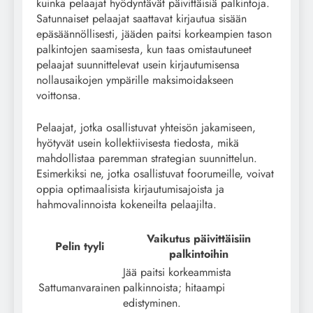
kuinka pelaajat hyödyntävät päivittäisiä palkintoja.
Satunnaiset pelaajat saattavat kirjautua sisään
epäsäännöllisesti, jääden paitsi korkeampien tason
palkintojen saamisesta, kun taas omistautuneet
pelaajat suunnittelevat usein kirjautumisensa
nollausaikojen ympärille maksimoidakseen
voittonsa.
Pelaajat, jotka osallistuvat yhteisön jakamiseen,
hyötyvät usein kollektiivisesta tiedosta, mikä
mahdollistaa paremman strategian suunnittelun.
Esimerkiksi ne, jotka osallistuvat foorumeille, voivat
oppia optimaalisista kirjautumisajoista ja
hahmovalinnoista kokeneilta pelaajilta.
Vaikutus päivittäisiin
Pelin tyyli
palkintoihin
Jää paitsi korkeammista
Sattumanvarainen
palkinnoista; hitaampi
edistyminen.