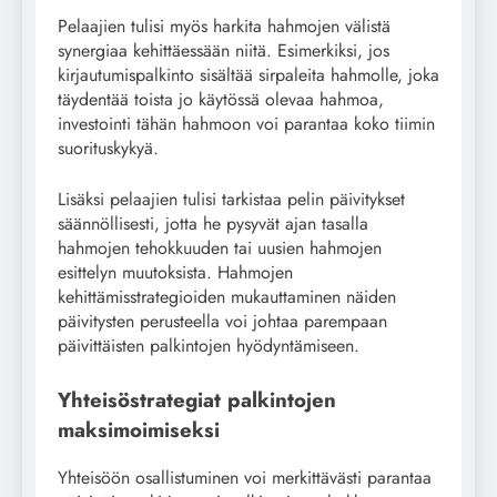
Pelaajien tulisi myös harkita hahmojen välistä
synergiaa kehittäessään niitä. Esimerkiksi, jos
kirjautumispalkinto sisältää sirpaleita hahmolle, joka
täydentää toista jo käytössä olevaa hahmoa,
investointi tähän hahmoon voi parantaa koko tiimin
suorituskykyä.
Lisäksi pelaajien tulisi tarkistaa pelin päivitykset
säännöllisesti, jotta he pysyvät ajan tasalla
hahmojen tehokkuuden tai uusien hahmojen
esittelyn muutoksista. Hahmojen
kehittämisstrategioiden mukauttaminen näiden
päivitysten perusteella voi johtaa parempaan
päivittäisten palkintojen hyödyntämiseen.
Yhteisöstrategiat palkintojen
maksimoimiseksi
Yhteisöön osallistuminen voi merkittävästi parantaa