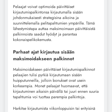
Pelaajat voivat optimoida päivittäiset
kirjautumispalkintonsa kirjautumalla sisään
johdonmukaisesti strategisina aikoina ja
suunnittelemalla pelitapahtumien ympärille. Tämä
lähestymistapa auttaa maksimoimaan päivittäisistä
palkinnoista saadut hyödyt ja parantaa
kokonaispelikokemusta.
Parhaat ajat kirjautua sisään
maksimoidakseen palkinnot
Maksimoidakseen päivittäiset kirjautumispalkinnot
pelaajien tulisi pyrkiä kirjautumaan sisään
huipputunneilla, jolloin bonukset ovat usein
korkeampia. Monet pelaajat huomaavat, että
kirjautuminen aikaisin päivällä tai juuri ennen suuria
tapahtumia voi tuottaa parempia palkintoja.
Harkitse kirjautumista viikonloppuisin tai erityisinä