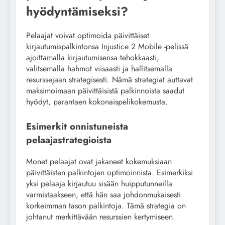
hyödyntämiseksi?
Pelaajat voivat optimoida päivittäiset
kirjautumispalkintonsa Injustice 2 Mobile -pelissä
ajoittamalla kirjautumisensa tehokkaasti,
valitsemalla hahmot viisaasti ja hallitsemalla
resurssejaan strategisesti. Nämä strategiat auttavat
maksimoimaan päivittäisistä palkinnoista saadut
hyödyt, parantaen kokonaispelikokemusta.
Esimerkit onnistuneista
pelaajastrategioista
Monet pelaajat ovat jakaneet kokemuksiaan
päivittäisten palkintojen optimoinnista. Esimerkiksi
yksi pelaaja kirjautuu sisään huipputunneilla
varmistaakseen, että hän saa johdonmukaisesti
korkeimman tason palkintoja. Tämä strategia on
johtanut merkittävään resurssien kertymiseen.